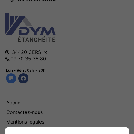
34420
CERS
09 70 35 36 80
Lun - Ven :
08h - 20h
Accueil
Contactez-nous
Mentions légales
Plan du site