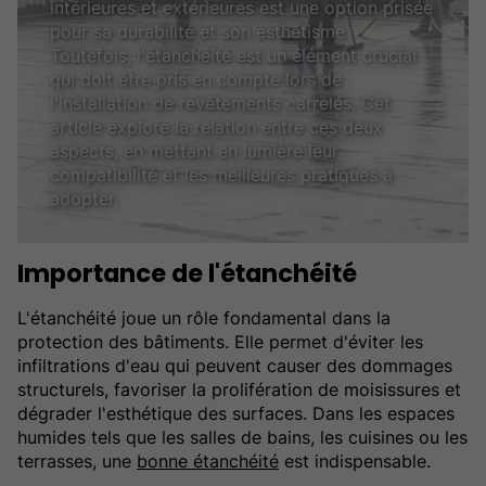
intérieures et extérieures est une option prisée
pour sa durabilité et son esthétisme.
Toutefois, l'étanchéité est un élément crucial
qui doit être pris en compte lors de
l'installation de revêtements carrelés. Cet
article explore la relation entre ces deux
aspects, en mettant en lumière leur
compatibilité et les meilleures pratiques à
adopter.
Importance de l'étanchéité
L'étanchéité joue un rôle fondamental dans la
protection des bâtiments. Elle permet d'éviter les
infiltrations d'eau qui peuvent causer des dommages
structurels, favoriser la prolifération de moisissures et
dégrader l'esthétique des surfaces. Dans les espaces
humides tels que les salles de bains, les cuisines ou les
terrasses, une
bonne étanchéité
est indispensable.