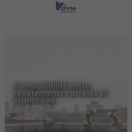
Articles
Revêtement
Compatibilité entre revêtements carrelés et étanchéité
Compatibilité entre
revêtements carrelés et
étanchéité
Revêtement
Admin / 24 Juin 2026
L'utilisation de carrelage pour les surfaces